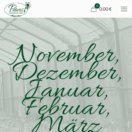
0
0,00 €
November,
Dezember,
Januar,
Februar,
März