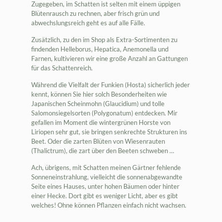
Zugegeben, im Schatten ist selten mit einem üppigen
Blütenrausch zu rechnen, aber frisch grün und
abwechslungsreich geht es auf alle Fälle.
Zusätzlich, zu den im Shop als Extra-Sortimenten zu
findenden Helleborus, Hepatica, Anemonella und
Farnen, kultivieren wir eine große Anzahl an Gattungen
für das Schattenreich.
Während die Vielfalt der Funkien (Hosta) sicherlich jeder
kennt, können Sie hier solch Besonderheiten wie
Japanischen Scheinmohn (Glaucidium) und tolle
Salomonsiegelsorten (Polygonatum) entdecken. Mir
gefallen im Moment die wintergrünen Horste von
Liriopen sehr gut, sie bringen senkrechte Strukturen ins
Beet. Oder die zarten Blüten von Wiesenrauten
(Thalictrum), die zart über den Beeten schweben …
Ach, übrigens, mit Schatten meinen Gärtner fehlende
Sonneneinstrahlung, vielleicht die sonnenabgewandte
Seite eines Hauses, unter hohen Bäumen oder hinter
einer Hecke. Dort gibt es weniger Licht, aber es gibt
welches! Ohne können Pflanzen einfach nicht wachsen.