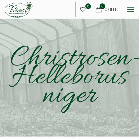
0
0
0,00 €
Christrosen
Helleborus
niger