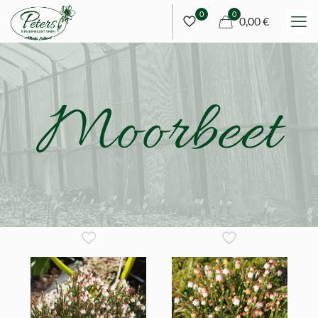
0
0
0,00 €
Moorbeet