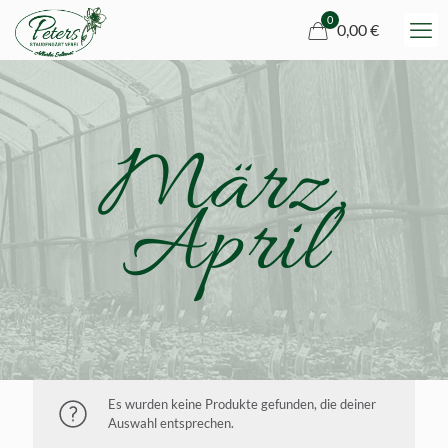
0
0,00 €
März,
April
Es wurden keine Produkte gefunden, die deiner
Auswahl entsprechen.