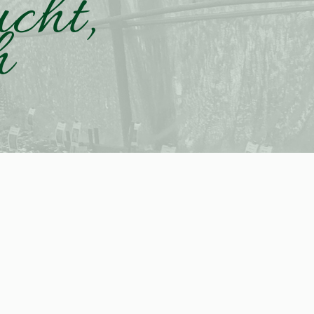
ucht,
h