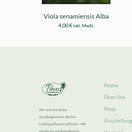
Viola senamiensis Alba
4,00
€
inkl. MwSt.
Home
Über Uns
Shop
Wir sind eine kleine
Staudengärtnerei, die ihre
Ausstellun
Lieblingspflanzen kultiviert - Wir
freuen uns auf Ihren Besuch!