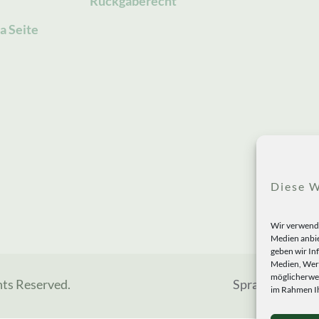
Rückgaberecht
a Seite
Diese W
Wir verwende
Medien anbie
geben wir In
Medien, Werb
möglicherwei
hts Reserved.
Sprachen
im Rahmen Ih