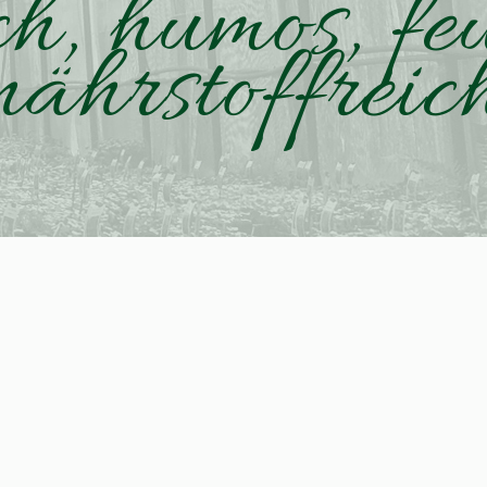
ch, humos, fe
nährstoffreic