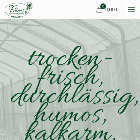
0
0,00 €
trocken-
frisch,
durchlässig,
humos,
kalkarm,