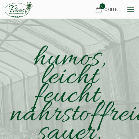
0
0,00 €
humos,
leicht
feucht,
nährstoffrei
sauer,