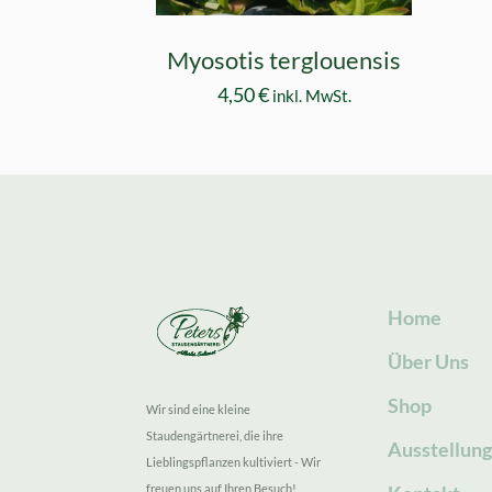
Myosotis terglouensis
4,50
€
inkl. MwSt.
Home
Über Uns
Shop
Wir sind eine kleine
Staudengärtnerei, die ihre
Ausstellun
Lieblingspflanzen kultiviert - Wir
freuen uns auf Ihren Besuch!