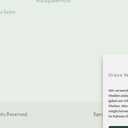
Rückgaberecht
a Seite
Diese W
Wir verwende
Medien anbie
geben wir In
Medien, Werb
möglicherwei
hts Reserved.
Sprachen
im Rahmen Ih