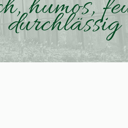
ch, humos, fe
durchlässig