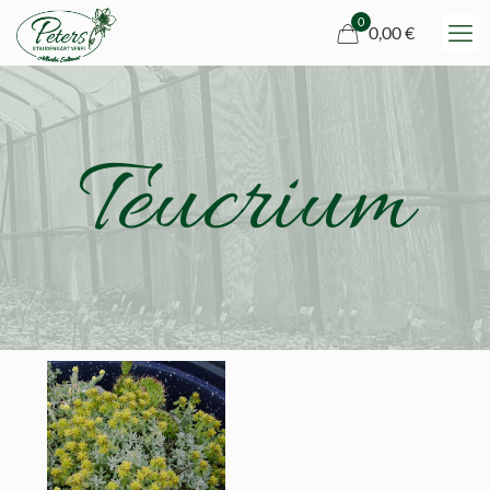
0
0,00 €
Teucrium