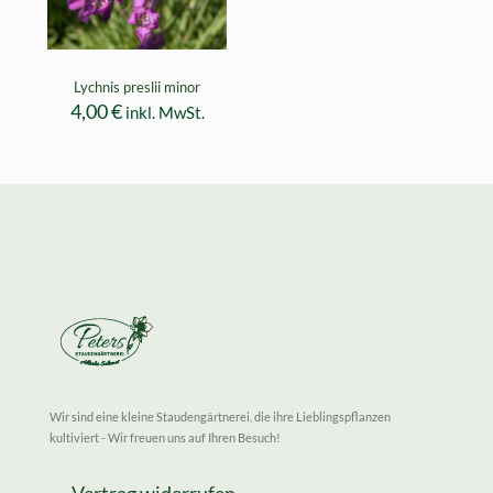
Lychnis preslii minor
4,00
€
inkl. MwSt.
Wir sind eine kleine Staudengärtnerei, die ihre Lieblingspflanzen
kultiviert - Wir freuen uns auf Ihren Besuch!