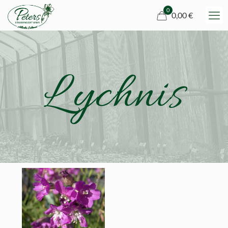
0
0,00 €
Lychnis