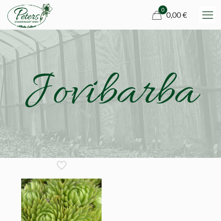
0
0,00 €
Jovibarba