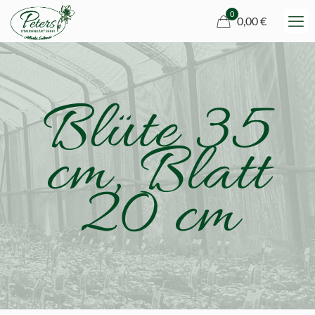
0
0,00 €
Blüte 35
cm, Blatt
20 cm