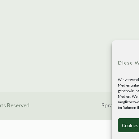
Diese W
Wir verwende
Medien anbie
geben wir In
Medien, Werb
möglicherwei
hts Reserved.
Sprachen
im Rahmen Ih
Cookies