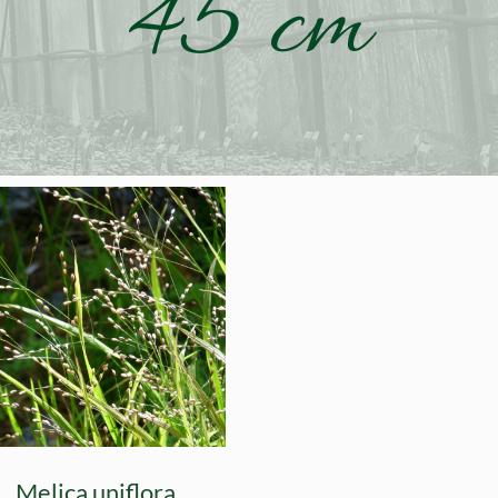
45 cm
Melica uniflora