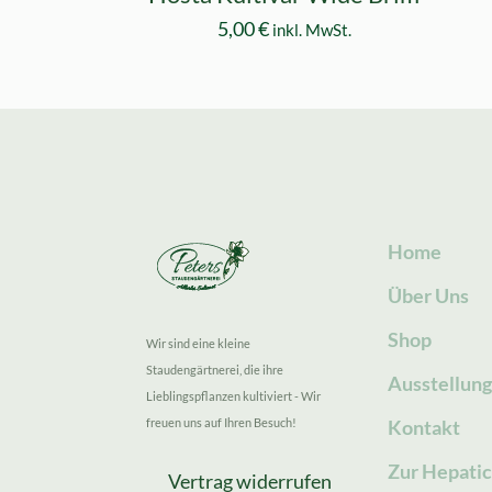
5,00
€
inkl. MwSt.
Home
Über Uns
Shop
Wir sind eine kleine
Staudengärtnerei, die ihre
Ausstellun
Lieblingspflanzen kultiviert - Wir
freuen uns auf Ihren Besuch!
Kontakt
Zur Hepatic
Vertrag widerrufen