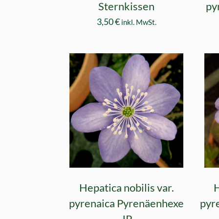
Sternkissen
py
3,50
€
inkl. MwSt.
Hepatica nobilis var.
H
pyrenaica Pyrenäenhexe
pyr
JP