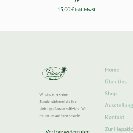
15,00
€
inkl. MwSt.
Home
Über Uns
Shop
Wir sind eine kleine
Staudengärtnerei, die ihre
Ausstellun
Lieblingspflanzen kultiviert - Wir
freuen uns auf Ihren Besuch!
Kontakt
Zur Hepatic
Vertrag widerrufen