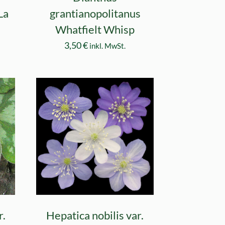
La
grantianopolitanus
Whatfielt Whisp
3,50
€
inkl. MwSt.
r.
Hepatica nobilis var.