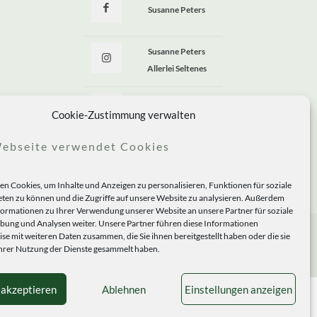
Susanne Peters
Susanne Peters
Allerlei Seltenes
Allerlei Seltenes
Cookie-Zustimmung verwalten
ebseite verwendet Cookies
n Cookies, um Inhalte und Anzeigen zu personalisieren, Funktionen für soziale
ten zu können und die Zugriffe auf unsere Website zu analysieren. Außerdem
formationen zu Ihrer Verwendung unserer Website an unsere Partner für soziale
ung und Analysen weiter. Unsere Partner führen diese Informationen
se mit weiteren Daten zusammen, die Sie ihnen bereitgestellt haben oder die sie
rer Nutzung der Dienste gesammelt haben.
 akzeptieren
Ablehnen
Einstellungen anzeigen