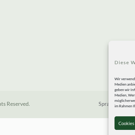
Diese W
Wir verwende
Medien anbie
geben wir In
Medien, Werb
möglicherwei
hts Reserved.
Sprachen
im Rahmen Ih
Cookies