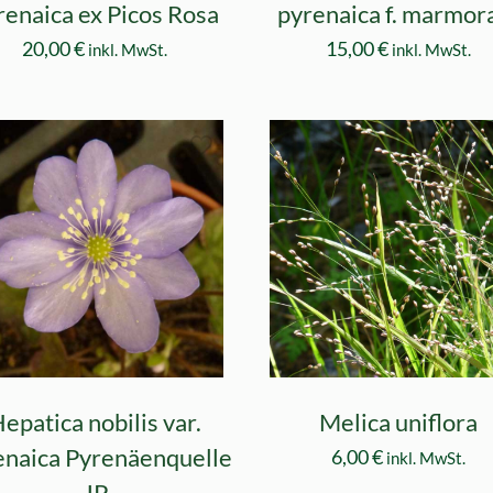
renaica ex Picos Rosa
pyrenaica f. marmor
20,00
€
15,00
€
inkl. MwSt.
inkl. MwSt.
epatica nobilis var.
Melica uniflora
enaica Pyrenäenquelle
6,00
€
inkl. MwSt.
JP