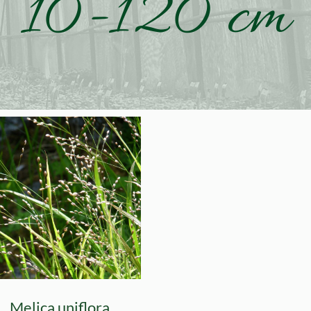
10-120 cm
Melica uniflora