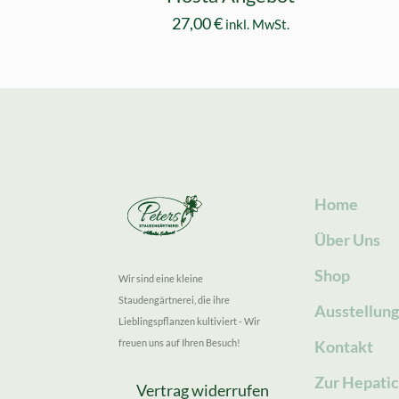
27,00
€
inkl. MwSt.
Home
Über Uns
Shop
Wir sind eine kleine
Staudengärtnerei, die ihre
Ausstellun
Lieblingspflanzen kultiviert - Wir
freuen uns auf Ihren Besuch!
Kontakt
Zur Hepatic
Vertrag widerrufen