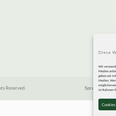
Diese W
Wir verwende
Medien anbie
geben wir In
Medien, Werb
möglicherwei
hts Reserved.
Sprachen
im Rahmen Ih
Cookies