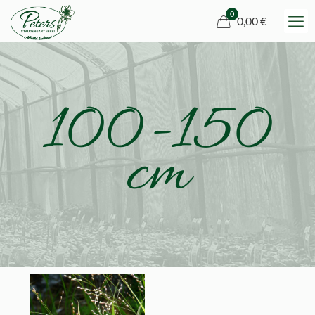
0
0,00 €
100-150
cm