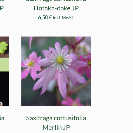
JP
Hotaka-dake JP
6,50
€
inkl. MwSt.
ia
Saxifraga cortusifolia
Merlin JP