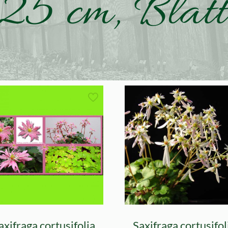
 25 cm, Blatt
axifraga cortusifolia
Saxifraga cortusifol