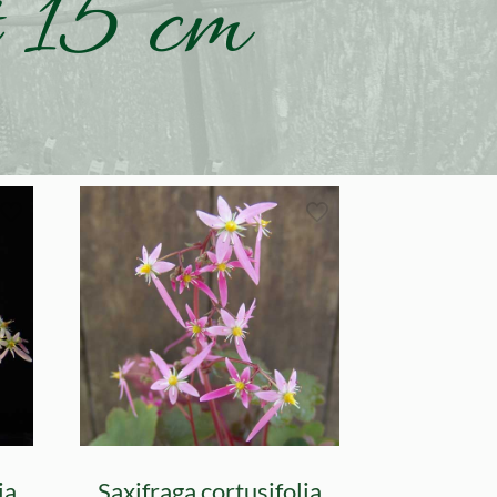
 15 cm
ia
Saxifraga cortusifolia