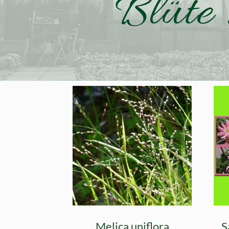
Blüte
Melica uniflora
S