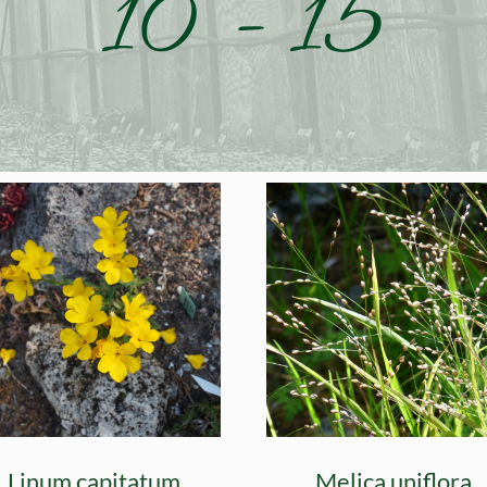
10 - 15
Linum capitatum
Melica uniflora