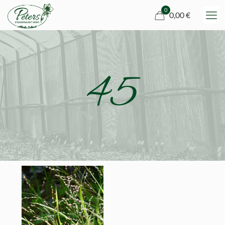
0
0,00 €
45