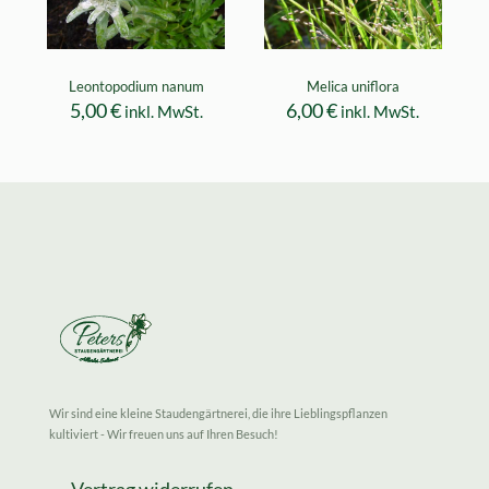
Leontopodium nanum
Melica uniflora
5,00
€
6,00
€
inkl. MwSt.
inkl. MwSt.
Wir sind eine kleine Staudengärtnerei, die ihre Lieblingspflanzen
kultiviert - Wir freuen uns auf Ihren Besuch!