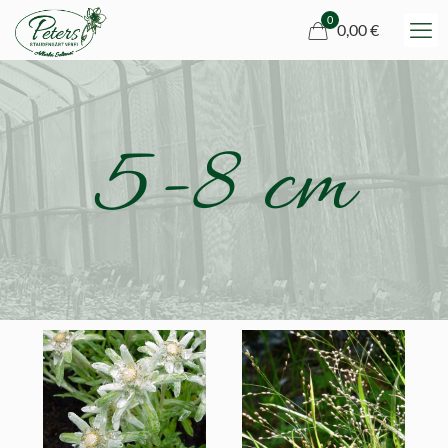
0
0,00 €
5-8 cm