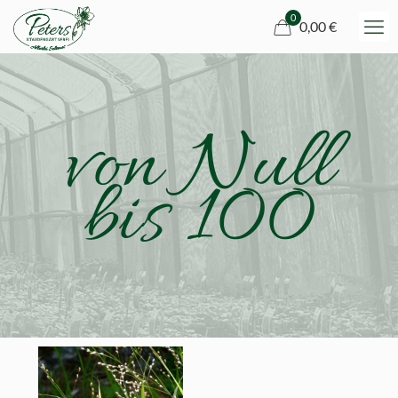
0
0,00 €
von Null
bis 100