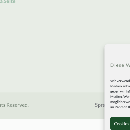
a Seite
Diese W
Wir verwende
Medien anbie
geben wir In
Medien, Werb
möglicherwei
hts Reserved.
Sprachen
im Rahmen Ih
Cookies