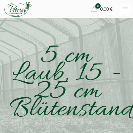
0
0,00 €
5 cm
Laub, 15 -
25 cm
Blütenstand