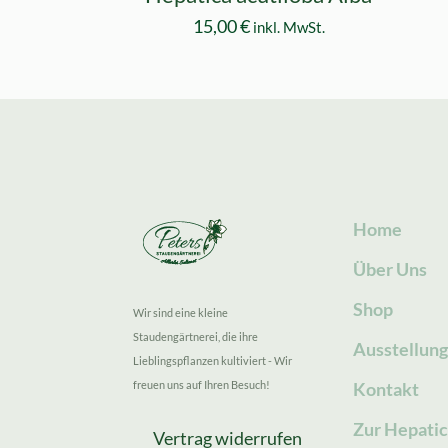
15,00
€
inkl. MwSt.
Home
Über Uns
Shop
Wir sind eine kleine
Staudengärtnerei, die ihre
Ausstellun
Lieblingspflanzen kultiviert - Wir
freuen uns auf Ihren Besuch!
Kontakt
Zur Hepatic
Vertrag widerrufen