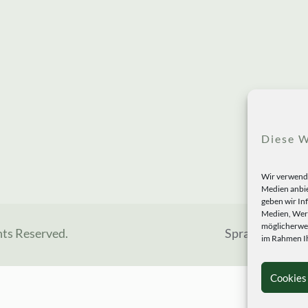
Diese W
Wir verwende
Medien anbie
geben wir In
Medien, Werb
möglicherwei
hts Reserved.
Sprachen
im Rahmen Ih
Cookies