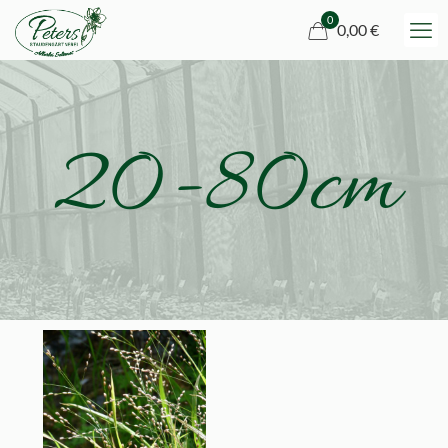
0
0,00 €
20-80cm