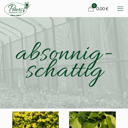
0
0,00 €
absonnig-
schattig