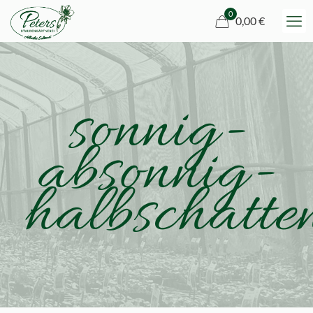
0
0,00 €
sonnig-
absonnig-
halbschatte