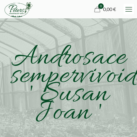
0
0,00 €
Androsace
sempervivoid
' Susan
Joan '