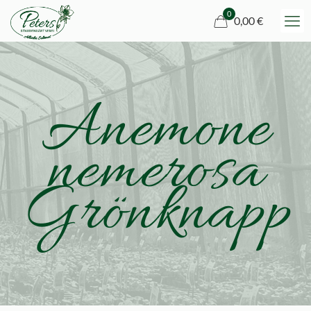
0
0,00 €
Anemone
nemerosa
Grönknapp