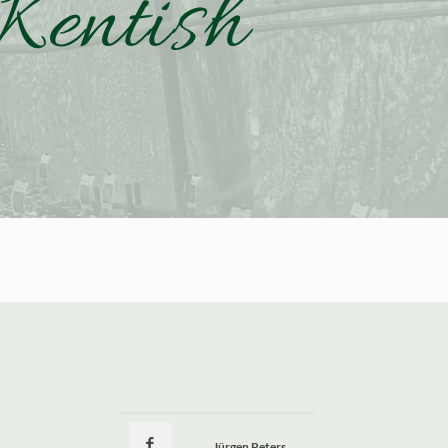
Kentish
Jürgen Peters