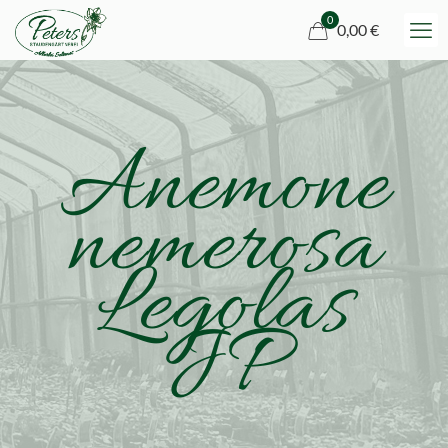
0
0,00 €
Anemone
nemerosa
Legolas
JP