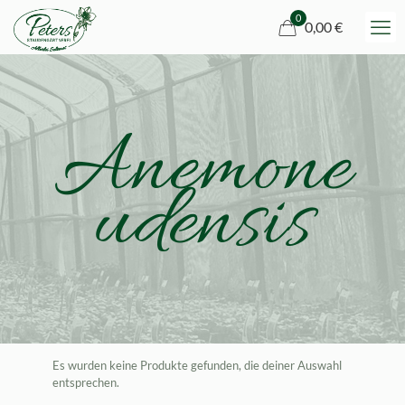
0
0,00 €
Anemone
udensis
Es wurden keine Produkte gefunden, die deiner Auswahl
entsprechen.