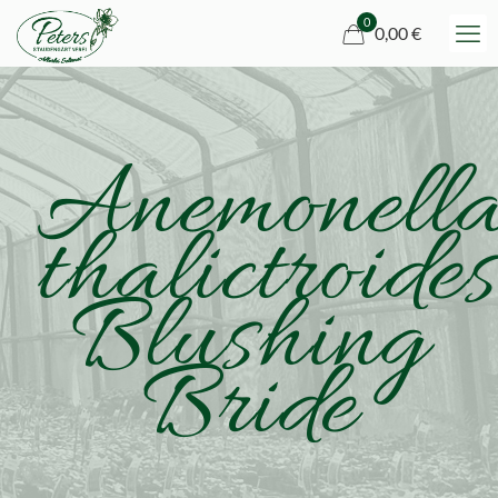
0
0,00 €
Anemonell
thalictroides
Blushing
Bride