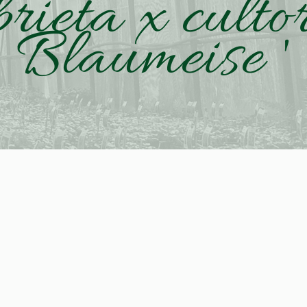
ieta x culto
Blaumeise '