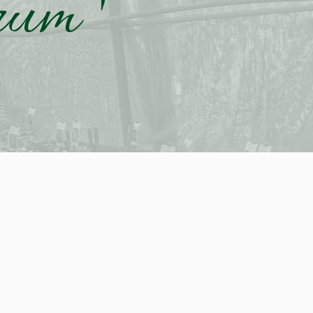
rum '