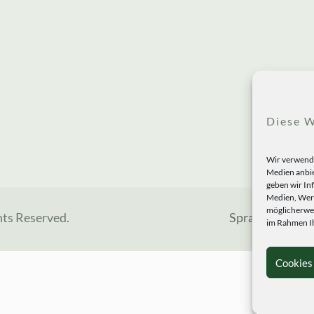
Diese W
Wir verwende
Medien anbie
geben wir In
Medien, Werb
möglicherwei
hts Reserved.
Sprachen
im Rahmen Ih
Cookies