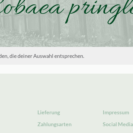
obaea pringl
en, die deiner Auswahl entsprechen.
Lieferung
Impressum
Zahlungsarten
Social Medi