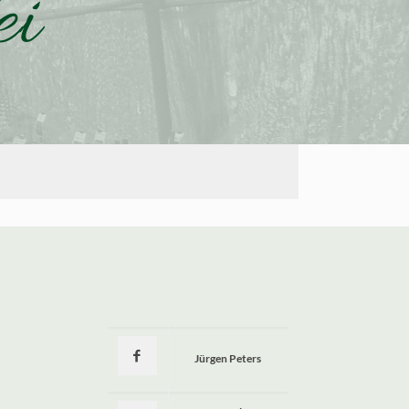
ei
Jürgen Peters
a