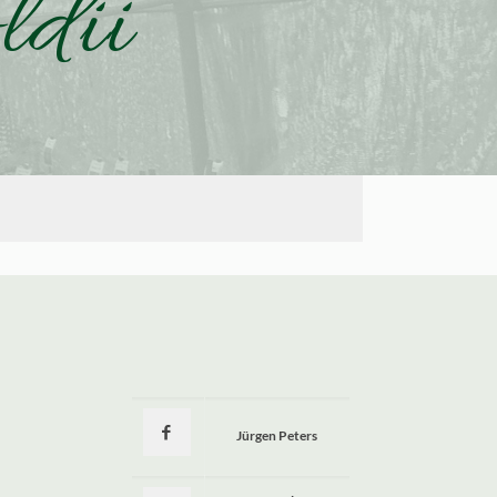
ldii
Jürgen Peters
a