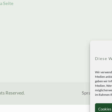
a Seite
Diese W
Wir verwende
Medien anbie
geben wir In
Medien, Werb
möglicherwei
hts Reserved.
Sprachen
im Rahmen Ih
Cookies