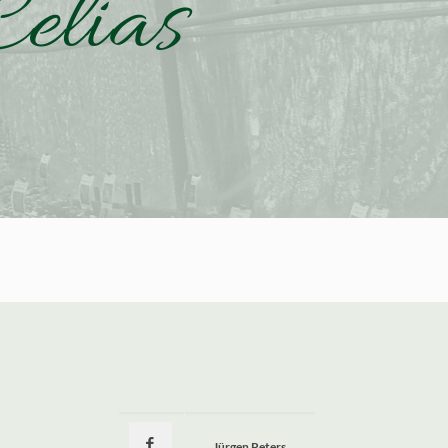
elias
Jürgen Peters