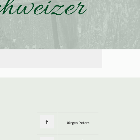
chweizer
Jürgen Peters
a