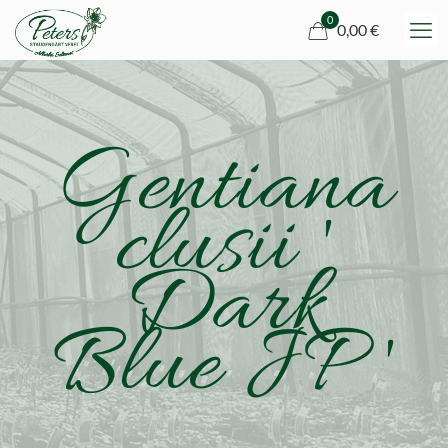
0
0,00 €
Gentiana
clusii '
Dark
Blue JP '