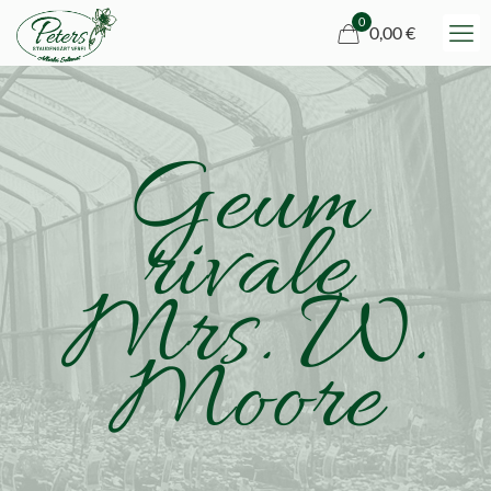
0
0,00 €
Geum
rivale
Mrs. W.
Moore