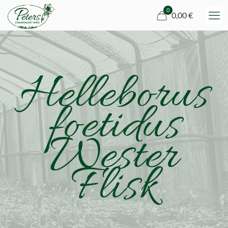
0
0,00 €
Helleborus
foetidus
Wester
Flisk