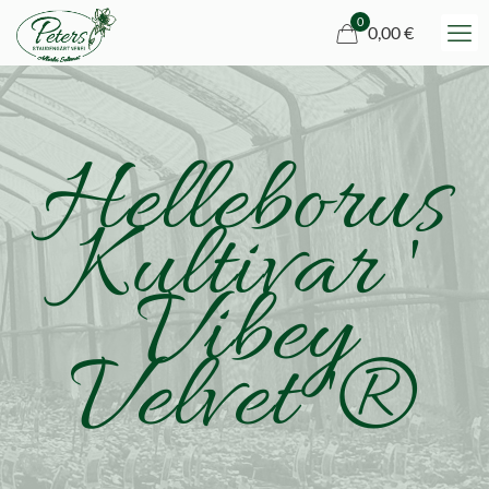
0
0,00 €
Helleborus
Kultivar '
Vibey
Velvet '®