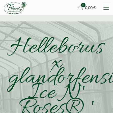
0
0,00 €
Helleborus
x
glandorfens
Ice N'
Roses® '