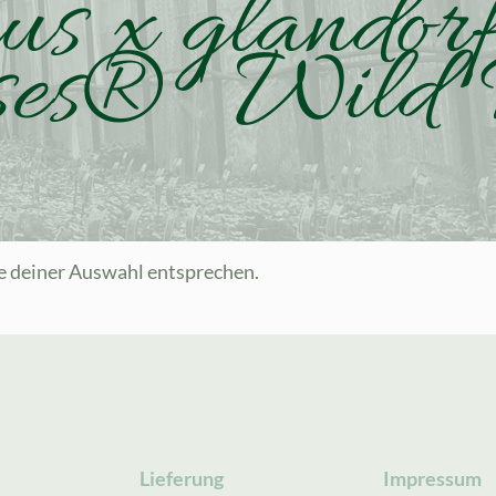
us x glandorf
es® ' Wild 
e deiner Auswahl entsprechen.
Lieferung
Impressum