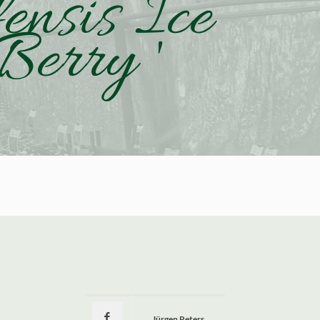
ensis Ice
Berry '
Jürgen Peters