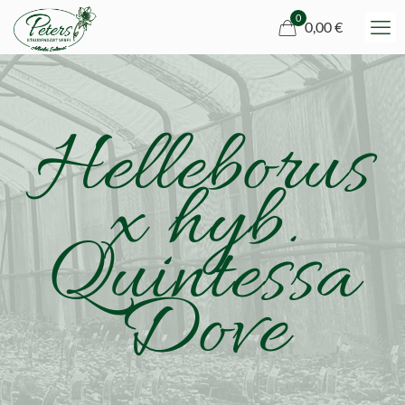
0
0,00 €
Helleborus
x hyb.
Quintessa
Dove