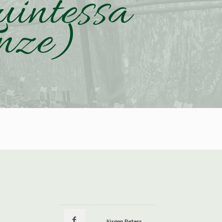
uintessa
nze)
Jürgen Peters