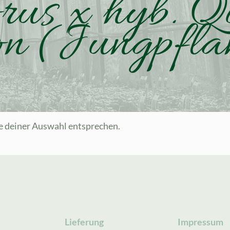
rus x hyb. Q
on (Jungpfla
e deiner Auswahl entsprechen.
Lieferung
Impressum