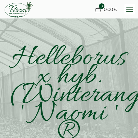
0
0,00 €
Helleborus
x hyb.
(Winterang
' Naomi '
®